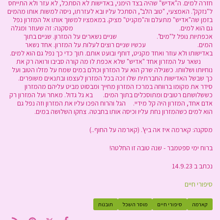
חזרה למים. ה"אדיש" שהיה בצד הימני, באדישות לא הסתכל, לא עזר ולא התייחס
ל"נזקק". האמצעי, "טוב הלב", הסתכל עליו ובא לעזרתו, ניסה למשות אותו מהמים
בזמן שה"אדיש" מתעלם וה"מקניט" מציק. במאמציו למשוך אותו אל המזרון נפל
גם הוא למים. מסקנה: זה שעוזר ומגלה
אכפתיות נופל ל"מים". שניים נשארים על המזרון. שניים בתוך
המים. עכשיו שניים רוצים לעלות על המזרון. אחד נשאר
באדישותו ולא עוזר ואחד מקניט, דוחף ובועט אותם. תוך כדי כך נפל גם הוא למים.
נשאר על המזרון אחד "אדיש" שלא אכפת לו מה קורה סביבו ורואה רק את
נוחיותו ושלוותו. כשגילה שרק הוא על המזרון וכולם במים שמח על מזלו הטוב ועל
כך שבשל האדישות החברתית שלו זכה בכל המזרון לעצמו ובתנאים משופרים.
סידר את מקומו ברווחה במרכז המזרון מחייך ומבסוט מביט עליהם מהמזרון
כששלושתם רטובים ומתוסכלים בתוך המים. בא גל גדול. מאחר ועל המזרון רק
אדם אחד, המזרון היה קל מידיי. הגל והרוח הפכו עליו את המזרון וזה נפל גם
הוא למים כשהמזרון נחת עליו וכיסה אותו בחבטה. צחקו השלושה במים.
מסקנה: קארמה איז אה ביץ'. (קארמה על החוף..)
ברוח ימי ספטמבר - שנה טובה זו החלטה!
נכתב ב 14.9.23
סיפורי חיים
קארמה
סיפורי חיים
מוסר השכל
תובנות