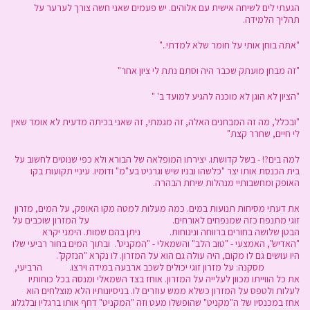
הגעתי לים לשיחה אישית עם אלוהים. יש פעמים שאני חשה צורך לערער על
תהליך הלמידה.
"אתה בוחן אותי על חומר שלא למדתי.."
"זה מבחן מועתק שכבר היה וסתם נתת לי ציון אחר"
"הציון לא הוגן לא מוכנה להגיע למועד ב' "
"ובכלל, מה זה המבחנים האלה, זה מגמתי, זה שאני בכיתה מדעית לא אומר שאין
לי חיים, שחרר קצת"
למה בים?! - בשל קדושתו. יצירתו המופלאה של הבורא ולא כפי שנוטים לחשוב על
בית הכנסת אותו יצר "כלשהו ובניו שיש וגרניט בע"מ" ודומיו. עיניי תקועות בקו
האופק ומחשבותיי מנהלות שיחת הבהרה.
את דעתי מסיחות תנועות במים. כמה מעלות למטה מקו האופק, על המים, מזרון
זוגי מתנפח כזה שמנפחים לאורחים. על המזרון שוכבים על
הבטן שלושה בחורים ברווחה ונינוחות. ניתן בהם שמות. הימני יקרא
"האדיש", האמצעי - "טוב הלב" והשמאלי - "המקניט". ובתוך המים בחור רביעי שלו
היו עושים גם לו מקום, היה עולה גם הוא על המזרון. לו נקרא "הנזקק".
מסקנה: על מזרון זוגי יכולים לשכב ארבעה במידה וירצו. הרביעי,
את כל הווייתו מכוון לעלייה על המזרון. אוחז בצד השמאלי ומנסה בכל כוחותיו
לעלות ולטפס על המזרון כשלא ממש עוזרים לו. בניסיונותיו הלא מוצלחים הוא
אחז במכנסיו של ה"מקניט" שהופשלו מעט וזה "המקניט" דחף אותו ברגליו ובלגלוג